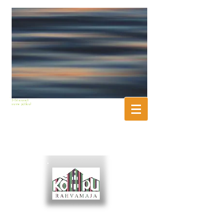
Mõnusat
suve jätku!