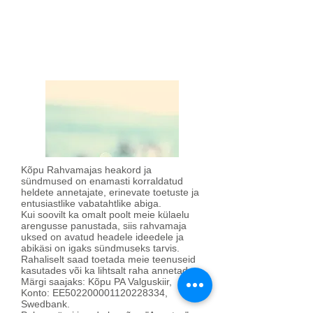
Kõpu Rahvamajas heakord ja
sündmused on enamasti korraldatud
heldete annetajate, erinevate toetuste ja
entusiastlike vabatahtlike abiga.
Kui soovilt ka omalt poolt meie külaelu
arengusse panustada, siis rahvamaja
uksed on avatud headele ideedele ja
abikäsi on igaks sündmuseks tarvis.
Rahaliselt saad toetada meie teenuseid
kasutades või ka lihtsalt raha annetades.
Märgi saajaks: Kõpu PA Valguskiir,
Konto: EE502200001120228334,
Swedbank.